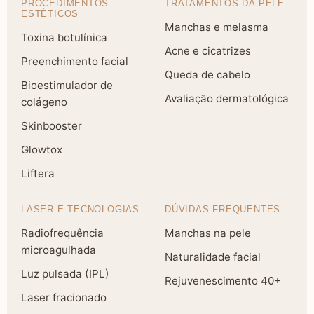
PROCEDIMENTOS
TRATAMENTOS DA PELE
ESTÉTICOS
Manchas e melasma
Toxina botulínica
Acne e cicatrizes
Preenchimento facial
Queda de cabelo
Bioestimulador de
Avaliação dermatológica
colágeno
Skinbooster
Glowtox
Liftera
LASER E TECNOLOGIAS
DÚVIDAS FREQUENTES
Radiofrequência
Manchas na pele
microagulhada
Naturalidade facial
Luz pulsada (IPL)
Rejuvenescimento 40+
Laser fracionado