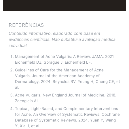
REFERÊNCIAS
Conteúdo informativo, elaborado com base em
evidências científicas. Não substitui a avaliação médica
individual.
Management of Acne Vulgaris: A Review. JAMA. 2021.
Eichenfield DZ, Sprague J, Eichenfield LF.
Guidelines of Care for the Management of Acne
Vulgaris. Journal of the American Academy of
Dermatology. 2024. Reynolds RV, Yeung H, Cheng CE, et
al.
Acne Vulgaris. New England Journal of Medicine. 2018.
Zaenglein AL.
Topical, Light-Based, and Complementary Interventions
for Acne: An Overview of Systematic Reviews. Cochrane
Database of Systematic Reviews. 2024. Yuan Y, Wang
Y, Xia J, et al.