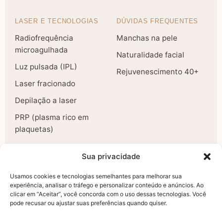
LASER E TECNOLOGIAS
DÚVIDAS FREQUENTES
Radiofrequência
Manchas na pele
microagulhada
Naturalidade facial
Luz pulsada (IPL)
Rejuvenescimento 40+
Laser fracionado
Depilação a laser
PRP (plasma rico em
plaquetas)
A CLÍNICA
Sua privacidade
Todos os tratamentos
Usamos cookies e tecnologias semelhantes para melhorar sua
experiência, analisar o tráfego e personalizar conteúdo e anúncios. Ao
Sobre a Dra. Juliana
clicar em “Aceitar”, você concorda com o uso dessas tecnologias. Você
pode recusar ou ajustar suas preferências quando quiser.
Contato
Agendar avaliação