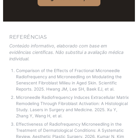
REFERÊNCIAS
Conteúdo informativo, elaborado com base em
evidências científicas. Não substitui a avaliação médica
individual.
Comparison of the Effects of Fractional Microneedle
Radiofrequency and Microneedling on Modulating the
Senescent Fibroblast Milieu in Aged Skin. Scientific
Reports. 2025. Hwang JM, Lee SH, Baek EJ, et al.
Microneedle Radiofrequency Induces Extracellular Matrix
Remodeling Through Fibroblast Activation: A Histological
Study. Lasers in Surgery and Medicine. 2025. Xu Y,
Zhang Y, Wang H, et al.
Effectiveness of Radiofrequency Microneedling in the
Treatment of Dermatological Conditions: A Systematic
Review. Aesthetic Plastic Surgery. 2026. Kumar N, Kim